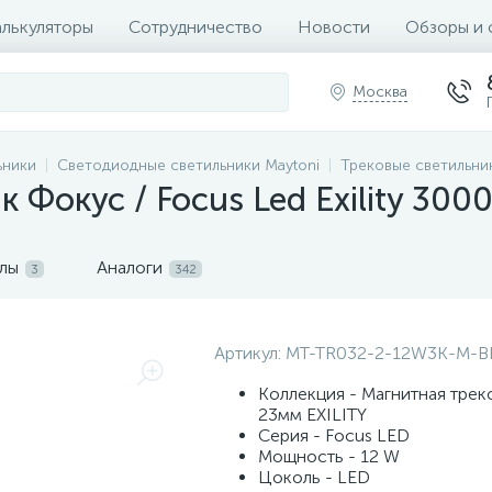
алькуляторы
Сотрудничество
Новости
Обзоры и 
Москва
ьники
Светодиодные светильники Maytoni
Трековые светильни
 Фокус / Focus Led Exility 300
лы
Аналоги
3
342
Артикул:
MT-TR032-2-12W3K-M-B
Коллекция - Магнитная трек
23мм EXILITY
Серия - Focus LED
Мощность - 12 W
Цоколь - LED