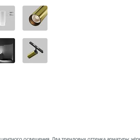
центного освещения. Два трендовых оттенка арматуры: чёрн