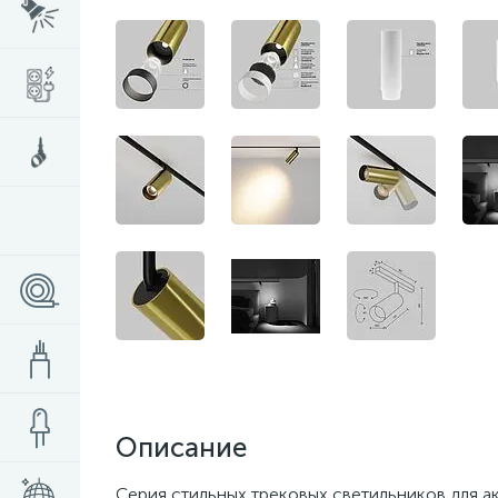
Описание
Серия стильных трековых светильников для ак