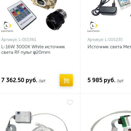
Артикул:
L-015361
Артикул:
L-015235
L-16W 3000K White источник
Источник света Мет
света RF пульт φ20mm
7 362.50 руб.
5 985 руб.
/шт
/шт