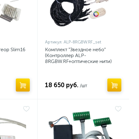
Артикул:
ALP-8RGBW.RF_set
еор Slim16
Комплект "Звездное небо"
(Контроллер ALP-
8RGBW.RF+оптические нити)
18 650 руб.
/шт