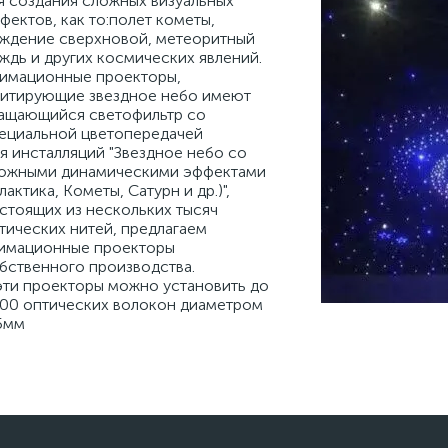
я создания сложных визуальных
фектов, как то:полет кометы,
ждение сверхновой, метеоритный
ждь и других космических явлений.
имационные проекторы,
итирующие звездное небо имеют
ащающийся светофильтр со
ециальной цветопередачей
я инсталляций "Звездное небо со
ожными динамическими эффектами
алактика, Кометы, Сатурн и др.)",
стоящих из нескольких тысяч
тических нитей, предлагаем
имационные проекторы
бственного производства.
эти проекторы можно установить до
00 оптических волокон диаметром
5мм