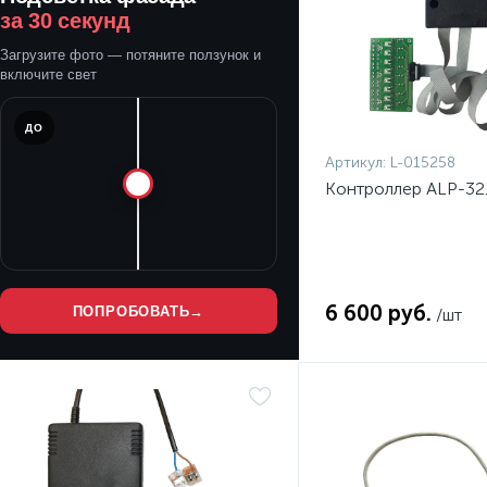
за 30 секунд
Загрузите фото — потяните ползунок и
включите свет
ДО
Артикул:
L-015258
Контроллер ALP-32
6 600 руб.
ПОПРОБОВАТЬ
→
/шт