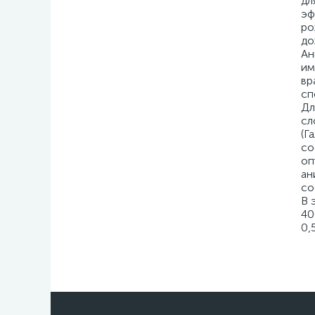
дл
эф
ро
до
Ан
им
вр
сп
Дл
сл
(Г
со
оп
ан
со
В 
40
0,