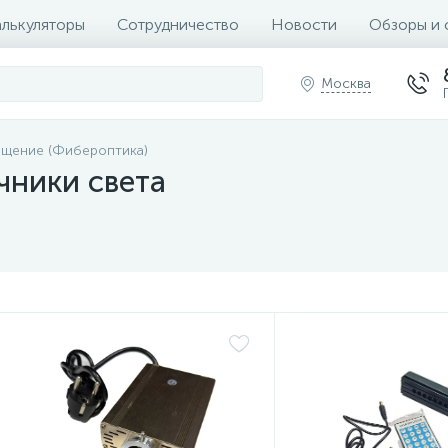
алькуляторы
Сотрудничество
Новости
Обзоры и 
Москва
щение (Фибероптика)
чники света