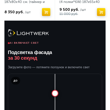
187х80х40 см. (таймер и
(4 полки*6W) 187х65х40
удлинитель в подарок)
см.
9 500 руб.
/шт
8 350 руб.
/шт
11 000 руб.
AI ВКЛЮЧАЕТ СВЕТ
Подсветка фасада
за 30 секунд
Загрузите фото — потяните ползунок и включите свет
ЛЕ
ДО