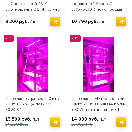
LED подсветкой 45-4
подсветкой Афоня X2
соотношение 3:1 (4 полки х
150x75x30 3 полки общая
15W) 158х68х49 см
мощность 90W
8 200 руб.
10 790 руб.
/шт
/шт
-5%
-11%
Стеллаж для рассады Фито
Стеллаж с LED подсветкой
200х100х30 (4 полки х
Фито 200х100х40 (4 полки
30W) 3:1
х 30W) соотношение 3:1
13 500 руб.
14 000 руб.
/шт
/шт
14 200 руб.
15 700 руб.