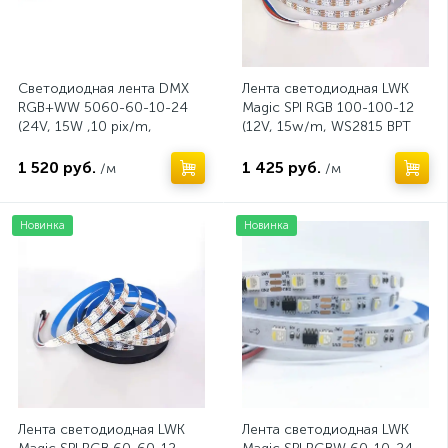
Светодиодная лента DMX
Лента светодиодная LWK
RGB+WW 5060-60-10-24
Magic SPI RGB 100-100-12
(24V, 15W ,10 pix/m,
(12V, 15w/m, WS2815 BPT
SMD5050 4in1, чип GS8516,
100 pix/m, катушка 5
PCB 12mm, катушка 5м.)
метров)
1 520 руб.
1 425 руб.
/м
/м
Новинка
Новинка
Лента светодиодная LWK
Лента светодиодная LWK