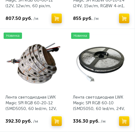
Magic SPI RGB 60-60-12
Magic SPI RGBW 60-10-24
(12V, 12w/m, 60 pix/m,
(24V, 15w/m, RGBW 4-in1,
WS2815 BPT, катушка 5 м)
10 pix/m, TM1814 +auto,
катушка 10 метров)
807.50 руб.
855 руб.
/м
/м
Новинка
Новинка
Лента светодиодная LWK
Лента светодиодная LWK
Magic SPI RGB 60-20-12
Magic SPI RGB 60-10
(SMD5050, 60 led/m, 12V,
(SMD5050, 60 led/m, 24V,
10w/m,TM 1903, 20 pix/m)
10w/m,TM 1903, 10 pix/m)
392.30 руб.
336.30 руб.
/м
/м