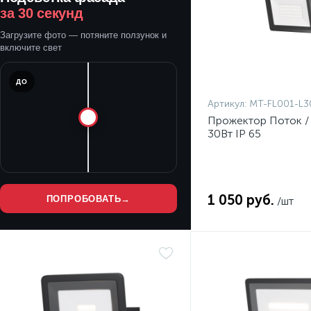
за 30 секунд
Загрузите фото — потяните ползунок и
включите свет
ДО
Артикул:
MT-FL001-L3
Прожектор Поток /
30Вт IP 65
1 050 руб.
ПОПРОБОВАТЬ
→
/шт
Нет
Нет