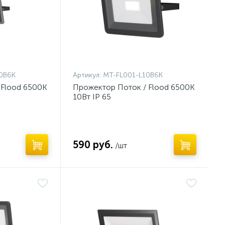
0B6K
Артикул:
MT-FL001-L10B6K
 Flood 6500К
Прожектор Поток / Flood 6500К
10Вт IP 65
590 руб.
/шт
Нет