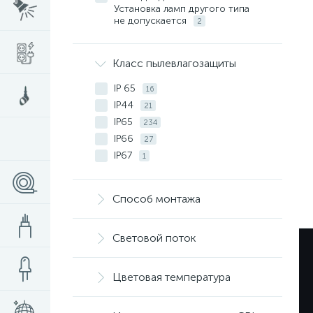
Установка ламп другого типа
не допускается
2
Класс пылевлагозащиты
IP 65
16
IP44
21
IP65
234
IP66
27
IP67
1
IP68
6
Способ монтажа
Световой поток
Цветовая температура