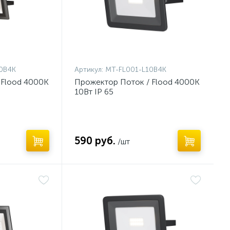
0B4K
Артикул:
MT-FL001-L10B4K
 Flood 4000К
Прожектор Поток / Flood 4000К
10Вт IP 65
590 руб.
/шт
Нет