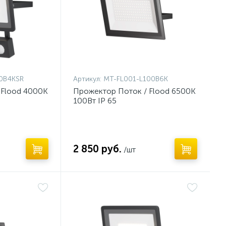
0B4KSR
Артикул:
MT-FL001-L100B6K
 Flood 4000К
Прожектор Поток / Flood 6500К
100Вт IP 65
2 850 руб.
/шт
Нет