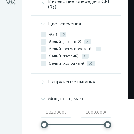
Индекс цветопередачи CRI
(Ra)
Цвет свечения
RGB
12
ПОСЛЕ
белый (дневной)
29
белый (регулируемый)
2
белый (теплый)
36
белый (холодный)
164
зеленый
22
красный
15
Напряжение питания
синий
15
Мощность, макс.
-