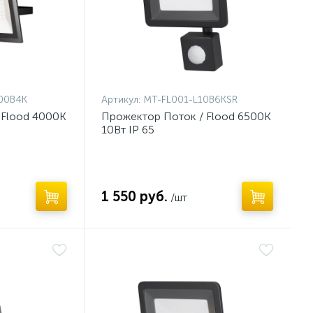
00B4K
Артикул:
MT-FL001-L10B6KSR
 Flood 4000К
Прожектор Поток / Flood 6500К
10Вт IP 65
1 550 руб.
/шт
Нет