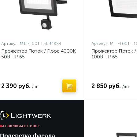
Артикул:
MT-FL001-L50B4KSR
Артикул:
MT-FL001-L1
Прожектор Поток / Flood 4000К
Прожектор Поток /
50Вт IP 65
100Вт IP 65
2 390 руб.
2 850 руб.
/шт
/шт
Нет
AI ВКЛЮЧАЕТ СВЕТ
Подсветка фасада