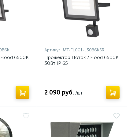
0B6K
Артикул:
MT-FL001-L30B6KSR
 Flood 6500К
Прожектор Поток / Flood 6500К
30Вт IP 65
2 090 руб.
/шт