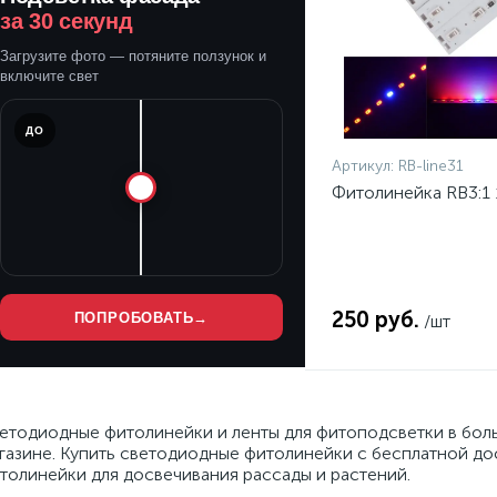
за 30 секунд
Загрузите фото — потяните ползунок и
включите свет
ДО
Артикул:
RB-line31
Фитолинейка RB3:1
250 руб.
ПОПРОБОВАТЬ
→
/шт
етодиодные фитолинейки и ленты для фитоподсветки в бол
газине. Купить светодиодные фитолинейки с бесплатной дос
толинейки для досвечивания рассады и растений.