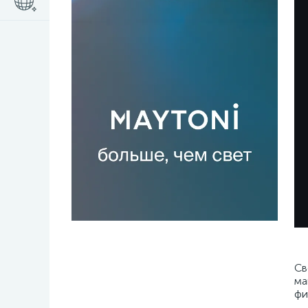
ПОСЛЕ
Св
ма
фи