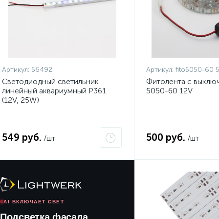
Артикул:
56492
Артикул:
fito5050-60 5
Светодиодный светильник
Фитолента с выключ
линейный аквариумный P361
5050-60 12V
(12V, 25W)
549 руб.
500 руб.
/шт
/шт
AI ВКЛЮЧАЕТ СВЕТ
Подсветка фасада