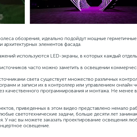
колеса обозрения, идеально подойдут мощные герметичные 
и архитектурных элементов фасада.
ажений используются LED-экраны, в которых каждый отдель
источников часто можно заметить в освещении коммерческ
точниками света существует множество различных контрол
ограмм и записи их в контроллер или управлением онлайн 
ез качественного программирования и монтажа. Не менее в
ектов, приведенных в этом видео представлено немало раб
любые светотехнические задачи, больше десяти лет занима
. У нас вы можете заказать проектирование освещения люб
онцертное освещение.