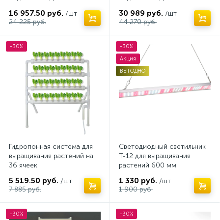
выращивания растений на
выращивания растений на
16 957.50 руб.
30 989 руб.
/шт
/шт
15 ячеек. Wifi управление
36 ячеек. WIFI управление
24 225 руб.
44 270 руб.
-30%
-30%
Акция
ВЫГОДНО
Гидропонная система для
Светодиодный светильник
выращивания растений на
T-12 для выращивания
36 ячеек
растений 600 мм
5 519.50 руб.
1 330 руб.
/шт
/шт
7 885 руб.
1 900 руб.
-30%
-30%