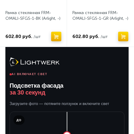
Рамка стеклянная FRM-
Рамка стеклянная FRM-
OMALI-SFGS-1-BK (Arlight, -)
OMALI-SFGS-1-GR (Arlight, -)
602.80 руб.
602.80 руб.
/шт
/шт
AI ВКЛЮЧАЕТ СВЕТ
Подсветка фасада
за 30 секунд
Загрузите фото — потяните ползунок и включите свет
ЛЕ
ДО