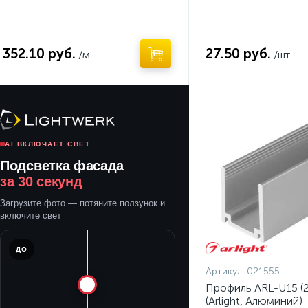
352.10 руб.
27.50 руб.
/м
/шт
AI ВКЛЮЧАЕТ СВЕТ
Подсветка фасада
за 30 секунд
Загрузите фото — потяните ползунок и
включите свет
ДО
Артикул:
021555
Профиль ARL-U15 
(Arlight, Алюминий)