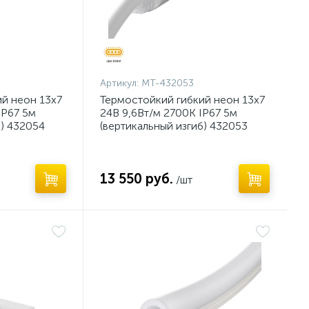
Артикул:
MT-432053
й неон 13х7
Термостойкий гибкий неон 13х7
IP67 5м
24В 9,6Вт/м 2700K IP67 5м
б) 432054
(вертикальный изгиб) 432053
13 550 руб.
/шт
Нет