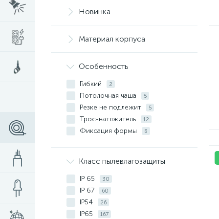
Новинка
Материал корпуса
Особенность
Гибкий
2
Потолочная чаша
5
Резке не подлежит
5
Трос-натяжитель
12
Фиксация формы
8
Класс пылевлагозащиты
IP 65
30
IP 67
60
IP54
26
IP65
167