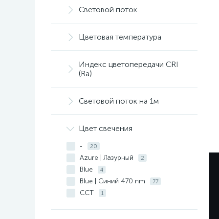
Световой поток
Цветовая температура
Индекс цветопередачи CRI
(Ra)
Световой поток на 1м
Цвет свечения
-
20
Azure | Лазурный
2
Blue
4
Blue | Синий 470 nm
77
CCT
1
Cool | Холодный 8000 K
3
Day | Дневной 4000 K
94