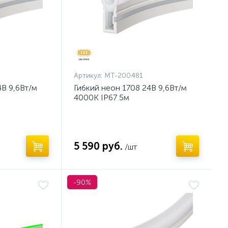
Артикул:
MT-200481
4В 9,6Вт/м
Гибкий неон 1708 24В 9,6Вт/м
4000K IP67 5м
5 590 руб.
/шт
-90%
Нет