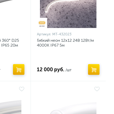
Артикул:
MT-432023
й 360° D25
Гибкий неон 12х12 24В 12Вт/м
 IP65 20м
4000K IP67 5м
12 000 руб.
т
/шт
Нет