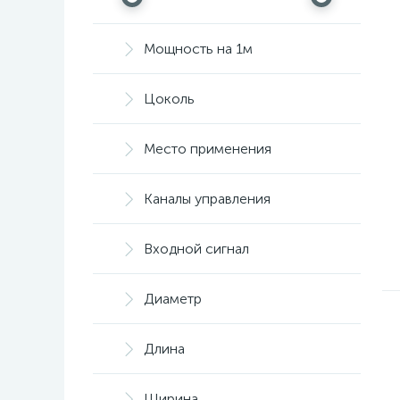
Yellow | Жёлтый 590 nm
5
Yellowish | Зелёный 570 nm
Мощность на 1м
(жёлт. отт.)
2
Монохром
59
Цоколь
Место применения
Каналы управления
Входной сигнал
Диаметр
Длина
Ширина