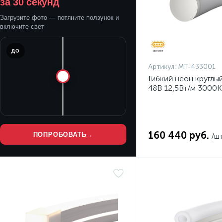
за 30 секунд
Загрузите фото — потяните ползунок и
включите свет
ДО
Артикул:
MT-433001
Гибкий неон круглы
48В 12,5Вт/м 3000К
160 440 руб.
ПОПРОБОВАТЬ
→
/ш
Нет
Нет