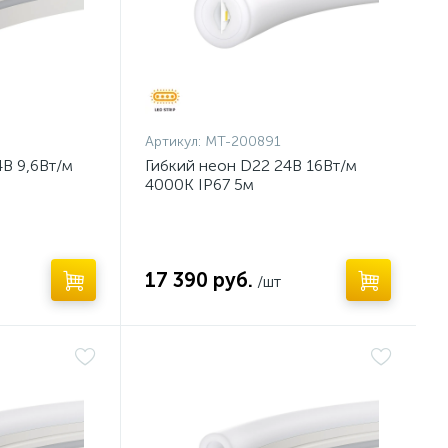
Артикул:
MT-200891
4В 9,6Вт/м
Гибкий неон D22 24В 16Вт/м
4000K IP67 5м
17 390 руб.
/шт
Нет