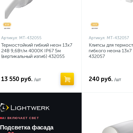
Артикул:
MT-432055
Артикул:
MT-432057
Термостойкий гибкий неон 13х7
Клипсы для термос
24В 9,6Вт/м 4000K IP67 5м
гибкого неона 13х7 
(вертикальный изгиб) 432055
432057
13 550 руб.
240 руб.
/шт
/шт
Нет
AI ВКЛЮЧАЕТ СВЕТ
Подсветка фасада