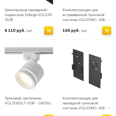
Шинопровод накладной/
Комплектующие для
подвесной Voltega VGL034-
встраиваемой трековой
412B
системы VGL034EC-42B - -
x-
6 110 руб.
100 руб.
/шт
/шт
Нет
Нет
Трековый светильник
Комплектующие для
VGL7191DLT-01W - GX53x1
накладной трековой
системы VGL034EC-41B - -
x-