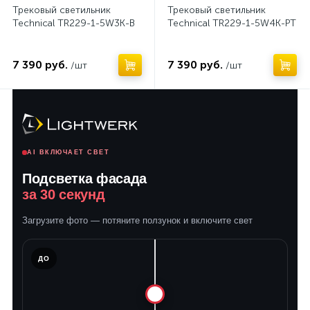
Трековый светильник
Трековый светильник
Technical TR229-1-5W3K-B
Technical TR229-1-5W4K-PT
7 390 руб.
7 390 руб.
/шт
/шт
AI ВКЛЮЧАЕТ СВЕТ
Подсветка фасада
за 30 секунд
Загрузите фото — потяните ползунок и включите свет
ЛЕ
ДО