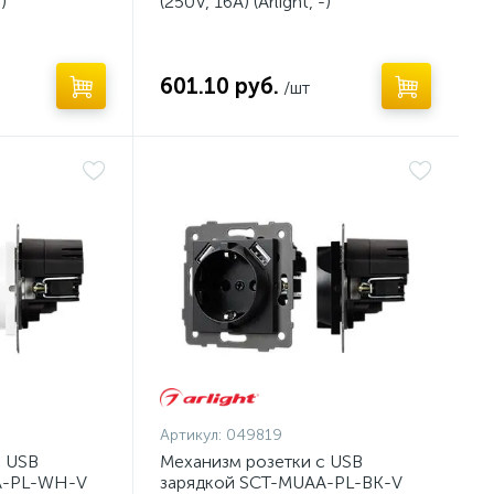
)
(250V, 16A) (Arlight, -)
601.10 руб.
/шт
Артикул:
049819
с USB
Механизм розетки с USB
A-PL-WH-V
зарядкой SCT-MUAA-PL-BK-V