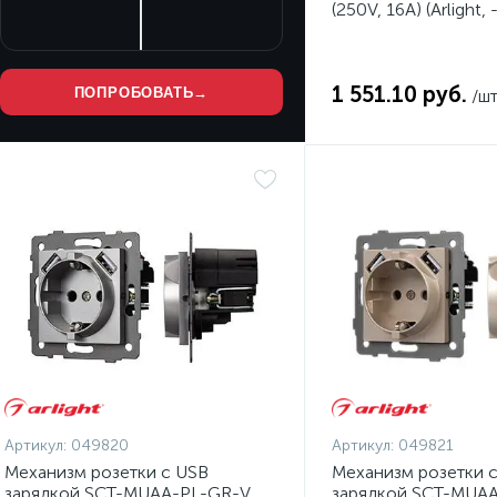
(250V, 16A) (Arlight, -
1 551.10 руб.
ПОПРОБОВАТЬ
→
/ш
Артикул:
049820
Артикул:
049821
Механизм розетки с USB
Механизм розетки 
зарядкой SCT-MUAA-PL-GR-V
зарядкой SCT-MUA