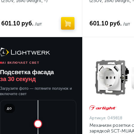
(250V, 16A) (Arlight, -)
(250V, 16A) (Arlight, -
601.10 руб.
601.10 руб.
/шт
/шт
AI ВКЛЮЧАЕТ СВЕТ
Подсветка фасада
за 30 секунд
Загрузите фото — потяните ползунок и
включите свет
ДО
Артикул:
049818
Механизм розетки 
зарядкой SCT-MUA