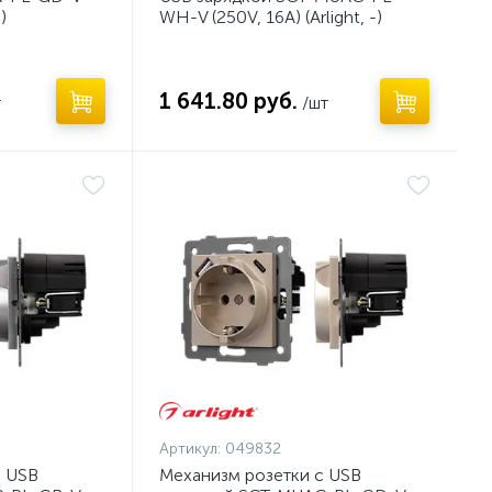
)
WH-V (250V, 16A) (Arlight, -)
1 641.80 руб.
т
/шт
Артикул:
049832
с USB
Механизм розетки с USB