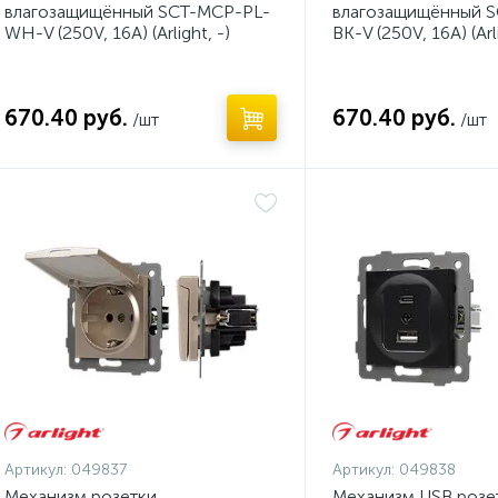
влагозащищённый SCT-MCP-PL-
влагозащищённый 
WH-V (250V, 16A) (Arlight, -)
BK-V (250V, 16A) (Arli
670.40 руб.
670.40 руб.
/шт
/шт
Артикул:
049837
Артикул:
049838
Механизм розетки
Механизм USB розе