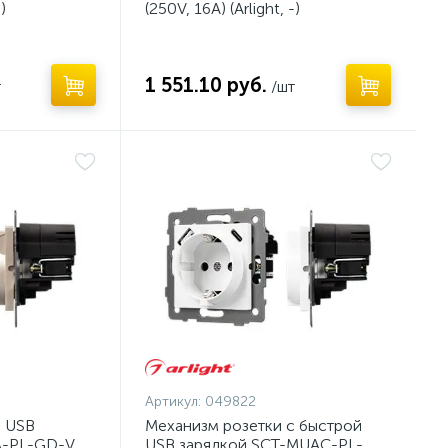
)
(250V, 16A) (Arlight, -)
1 551.10 руб.
т
/шт
Артикул:
049822
с USB
Механизм розетки с быстрой
A-PL-GD-V
USB зарядкой SCT-MUAC-PL-