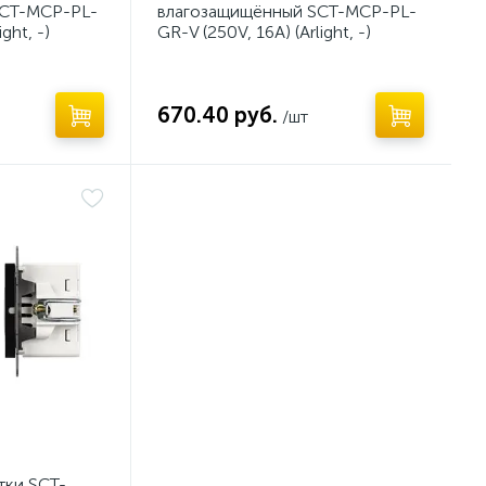
SCT-MCP-PL-
влагозащищённый SCT-MCP-PL-
ght, -)
GR-V (250V, 16A) (Arlight, -)
670.40 руб.
/шт
тки SCT-