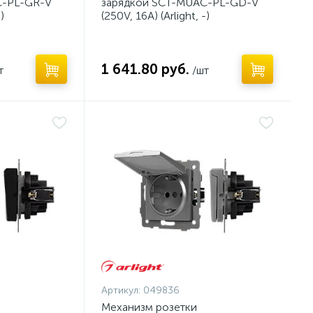
C-PL-GR-V
зарядкой SCT-MUAC-PL-GD-V
)
(250V, 16A) (Arlight, -)
1 641.80 руб.
т
/шт
Артикул:
049836
Механизм розетки