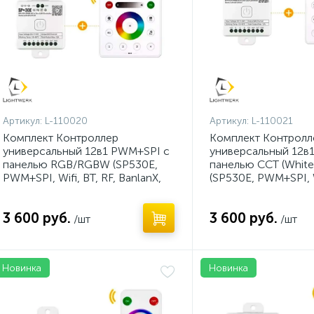
Артикул:
L-110020
Артикул:
L-110021
Комплект Контроллер
Комплект Контролл
универсальный 12в1 PWM+SPI с
универсальный 12в
панелью RGB/RGBW (SP530E,
панелью CCT (White
PWM+SPI, Wifi, BT, RF, BanlanX,
(SP530E, PWM+SPI, Wi
5-24V)
BanlanX, 5-24V) (2)
3 600 руб.
3 600 руб.
/шт
/шт
Новинка
Новинка