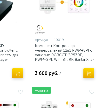
Артикул:
L-110019
SD
Комплект Контроллер
ontroller с
универсальный 12в1 PWM+SPI с
плеем для
панелью RGBCCT (SP530E,
layer
PWM+SPI, Wifi, BT, RF, BanlanX, 5-
24V)
3 600 руб.
/шт
Новинка