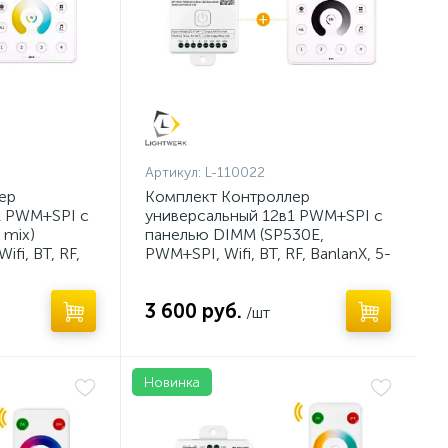
Артикул:
L-110022
ер
Комплект Контроллер
1 PWM+SPI с
универсальный 12в1 PWM+SPI с
 mix)
панелью DIMM (SP530E,
fi, BT, RF,
PWM+SPI, Wifi, BT, RF, BanlanX, 5-
24V)
3 600 руб.
/шт
Новинка