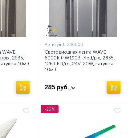
Артикул:
L-246000
а WAVE
Светодиодная лента WAVE
/pix, 2835,
6000K (FW1903, 7led/pix, 2835,
катушка 10м.)
126 LED/m, 24V, 20W, катушка
10м.)
285 руб.
/м
-29%