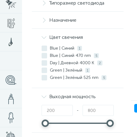
Типоразмер светодиода
Назначение
Цвет свечения
Blue | Синий
1
Blue | Синий 470 nm
5
Day | Дневной 4000 K
2
Green | Зелёный
1
Green | Зелёный 525 nm
5
Red | Красный
1
Red | Красный 625 nm
5
Выходная мощность
Warm | Тёплый 3000 K
2
White | Белый 4000K
1
-
White | Белый 6000 K
2