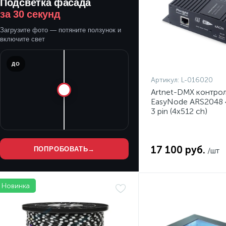
Подсветка фасада
за 30 секунд
Загрузите фото — потяните ползунок и
включите свет
ДО
Артикул:
L-016020
Artnet-DMX контро
EasyNode ARS2048 
3 pin (4x512 ch)
17 100 руб.
ПОПРОБОВАТЬ
→
/шт
Новинка