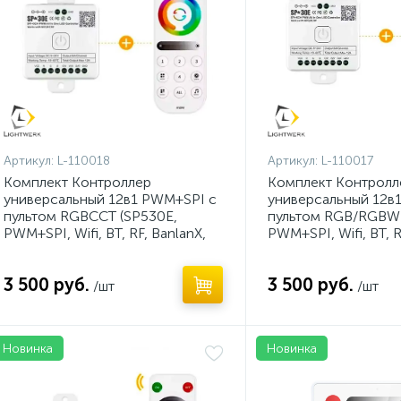
Артикул:
L-110018
Артикул:
L-110017
Комплект Контроллер
Комплект Контролл
универсальный 12в1 PWM+SPI с
универсальный 12в
пультом RGBCCT (SP530E,
пультом RGB/RGBW 
PWM+SPI, Wifi, BT, RF, BanlanX,
PWM+SPI, Wifi, BT, R
5-24V)
5-24V)
3 500 руб.
3 500 руб.
/шт
/шт
Новинка
Новинка