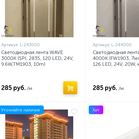
Артикул:
L-243000
Артикул:
L-244000
Светодиодная лента WAVE
Светодиодная лент
3000K (SPI, 2835, 120 LED, 24V,
4000K (FW1903, 7led
9.6W,TM1903, 10m)
126 LED, 24V, 20W, 
285 руб.
285 руб.
/м
/м
Уточняйте наличие
Хит