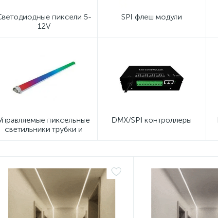
Светодиодные пиксели 5-
SPI флеш модули
12V
Управляемые пиксельные
DMX/SPI контроллеры
светильники трубки и
линейки SPI/DMX