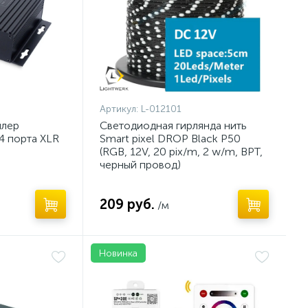
Артикул:
L-012101
ллер
Светодиодная гирлянда нить
4 порта XLR
Smart pixel DROP Black P50
(RGB, 12V, 20 pix/m, 2 w/m, BPT,
черный провод)
209 руб.
/м
Новинка