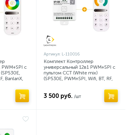
Артикул:
L-110016
ер
Комплект Контроллер
1 PWM+SPI с
универсальный 12в1 PWM+SPI с
(SP530E,
пультом CCT (White mix)
F, BanlanX,
(SP530E, PWM+SPI, Wifi, BT, RF,
BanlanX, 5-24V)
3 500 руб.
/шт