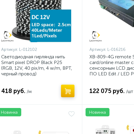
Артикул:
L-012102
Артикул:
L-016216
Светодиодная гирлянда нить
XB-809-4G remote 
Smart pixel DROP Black P25
card/online master c
(RGB, 12V, 40 pix/m, 4 w/m, BPT,
сенсорным LCD дис
черный провод)
ПО LED Edit / LED P
418 руб.
122 075 руб.
/м
/шт
Новинка
Новинка