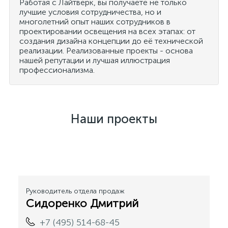
Работая с Лайтверк, вы получаете не только
лучшие условия сотрудничества, но и
многолетний опыт наших сотрудников в
проектировании освещения на всех этапах: от
создания дизайна концепции до её технической
реализации. Реализованные проекты - основа
нашей репутации и лучшая иллюстрация
профессионализма.
Наши проекты
Светодиодная
Архитектурная
Подсветка
Подсветка
Пиксельная подсветка
Оформление витрины в
Подсветка
Освещение магазина
подсветка колеса
подсветка здания в
Телевизионной вышки
загородного дома
сквера Каракуз в г.
фирменном магазине
скоростного спуска в
обуви Just Сouture
обозрения в
стиле "LOFT"
гирляндой "Бахрома"
Альметьевск
Nike
парке Патриот г.
Измайловском парке
Москва
Руководитель отдела продаж
Сидоренко Дмитрий
+7 (495) 514-68-45