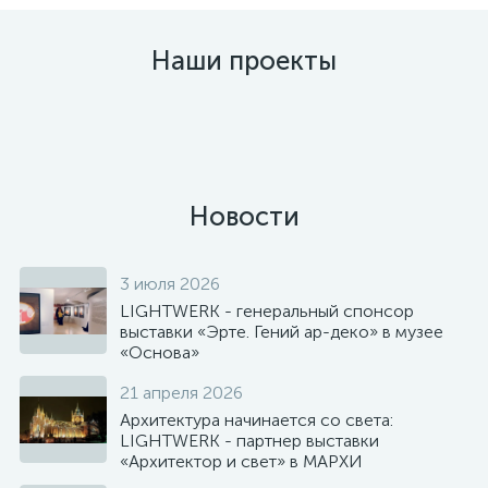
Наши проекты
Светодиодная подсветка
Архитектурная подсветка
Подсветка
Подсветка загородного
Пиксельная подсветка
Оформление витрины в
Подсветка скоростного
Освещение магазина
колеса обозрения в
здания в стиле "LOFT"
Телевизионной вышки
дома гирляндой
сквера Каракуз в г.
фирменном магазине Nike
спуска в парке Патриот г.
обуви Just Сouture
Измайловском парке
"Бахрома"
Альметьевск
Москва
Новости
3 июля 2026
LIGHTWERK - генеральный спонсор
выставки «Эрте. Гений ар-деко» в музее
«Основа»
21 апреля 2026
Архитектура начинается со света:
LIGHTWERK - партнер выставки
«Архитектор и свет» в МАРХИ