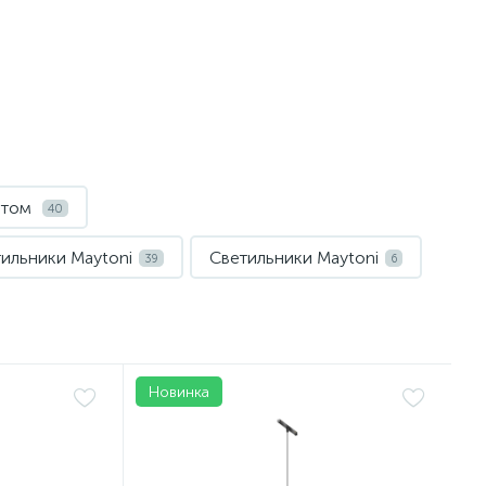
етом
40
ильники Maytoni
Светильники Maytoni
39
6
Новинка