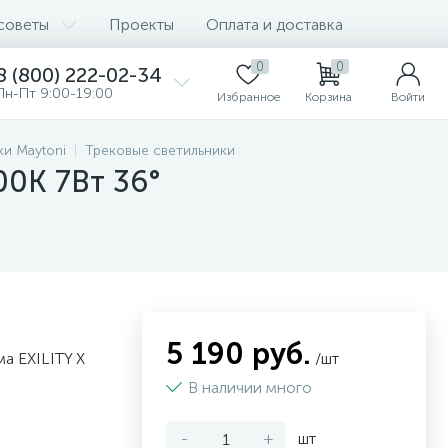
советы
Проекты
Оплата и доставка
0
0
8 (800) 222-02-34
Пн-Пт 9:00-19:00
Избранное
Корзина
Войти
ки Maytoni
Трековые светильники
00K 7Вт 36°
5 190 руб.
а EXILITY X
/шт
В наличии много
-
+
шт