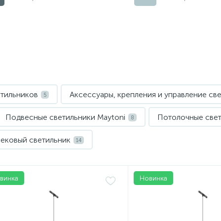
етильников
Аксессуары, крепления и управление св
5
Подвесные светильники Maytoni
Потолочные свет
8
рековый светильник
14
винка
Новинка