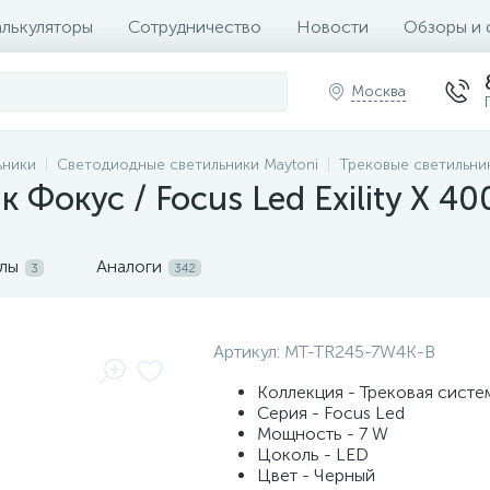
алькуляторы
Сотрудничество
Новости
Обзоры и 
Москва
ьники
Светодиодные светильники Maytoni
Трековые светильни
 Фокус / Focus Led Exility X 40
лы
Аналоги
3
342
Артикул:
MT-TR245-7W4K-B
Коллекция - Трековая систем
Серия - Focus Led
Мощность - 7 W
Цоколь - LED
Цвет - Черный