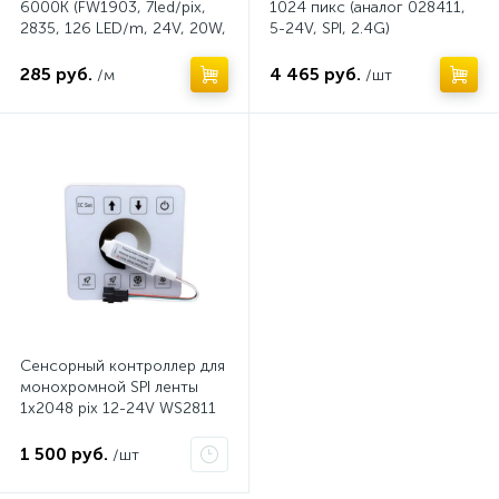
6000K (FW1903, 7led/pix,
1024 пикс (аналог 028411,
2835, 126 LED/m, 24V, 20W,
5-24V, SPI, 2.4G)
катушка 10м.)
285 руб.
4 465 руб.
/м
/шт
Сенсорный контроллер для
монохромной SPI ленты
1x2048 pix 12-24V WS2811
1 500 руб.
/шт