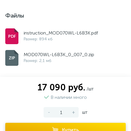
Файлы
instruction_MOD070WL-L6B3K.pdf
Размер: 894 кб
MOD070WL-L6B3K_0_007_0.zip
Размер: 2,1 мб
17 090 руб.
/шт
В наличии много
-
+
шт
Купить