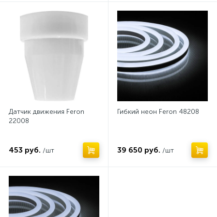
Светильники промышленные
14
Светодиодная бахрома
4
Светодиодные гирлянды
185
Светодиодные гирлянды Uniel
1
Светодиодные занавесы
18
Датчик движения Feron
Гибкий неон Feron 48208
Светодиодные лампы
614
22008
Светодиодные ленты
100
453 руб.
39 650 руб.
/шт
/шт
Светодиодные нити
6
Светодиодные сети
6
Светодиодные фитолампы E27
1