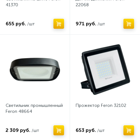
Прожекторы
179
41370
22068
Профили для светодиодных лент
30
655 руб.
971 руб.
/шт
/шт
Профили для шинопроводов
1
Пульты управления для электроустановки
1
Пылевлагозащищенные светильники
17
Розетки
Светильники Downlight
14
23
Светильники для картин и зеркал
9
Светильники для растениеводства
9
Светильник промышленный
Прожектор Feron 32102
Feron 48664
Светильники для стен и ступеней
7
2 309 руб.
653 руб.
Светильники для фонтанов и бассейнов
/шт
/шт
1