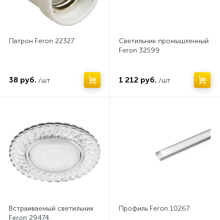
Влагозащищенные точечные светильники
29
Встраиваемые точечные светильники
203
Патрон Feron 22327
Светильник промышленный
Выключатели
27
Feron 32599
Высокие уличные фонари
44
38 руб.
1 212 руб.
/шт
/шт
Галогеновые лампы
Гибкий неон
13
18
Грунтовые светильники
40
Датчики движения
25
Декоративные светильники
4
Драйверы для модульных светильников
26
Дюралайт
Заглушки
5
28
Встраиваемый светильник
Профиль Feron 10267
Feron 29474