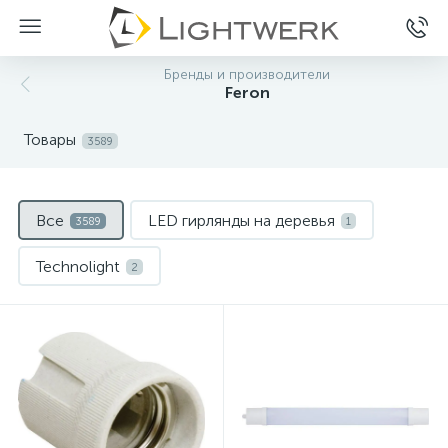
Бренды и производители
Feron
Товары
3589
Все
LED гирлянды на деревья
3589
1
Technolight
2
Uniel - светильники для растений
1
Белт-Лайт
Блоки питания AC
2
4
Блоки питания для светодиодных лент
47