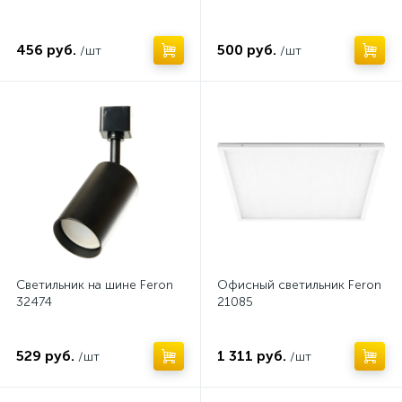
Заглушки для лент
8
456 руб.
500 руб.
/шт
/шт
Заглушки для профилей
Занавесы
2
1
Кабели питания светодиодных лент
6
Клеммы
Коннекторы
3
46
Коннекторы модульных светильников
5
Консольные светильники
29
Контроллеры
Контроллеры
2
6
Светильник на шине Feron
Офисный светильник Feron
Контроллеры для светодиодных лент
32474
21085
13
Крепежные элементы
13
529 руб.
1 311 руб.
/шт
/шт
Крепежные элементы для лент
8