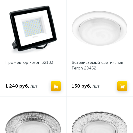
Крепежные элементы для профилей
2
Крепежные элементы для светильников
1
Кронштейны для светильников
7
Линейные светильники
86
Линзы для светильников
Прожектор Feron 32103
Встраиваемый светильник
1
Feron 28452
Люминесцентные лампы
16
1 240 руб.
150 руб.
/шт
/шт
Люстры накладные
Люстры подвесные
5
1
Мебельные светильники
3
Накладные светильники
177
Накладные точечные светильники
113