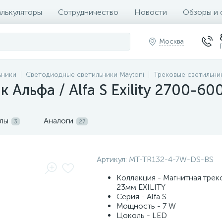
алькуляторы
Сотрудничество
Новости
Обзоры и 
Москва
ьники
Светодиодные светильники Maytoni
Трековые светильни
 Альфа / Alfa S Exility 2700-6
лы
Аналоги
3
27
Артикул:
MT-TR132-4-7W-DS-BS
Коллекция - Магнитная трек
23мм EXILITY
Серия - Alfa S
Мощность - 7 W
Цоколь - LED