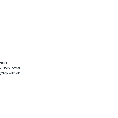
тный
ью исключая
гулировкой