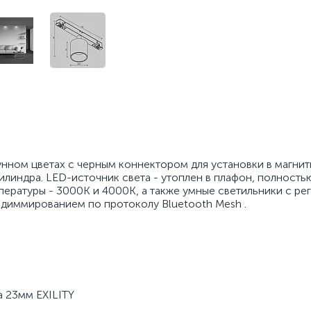
унном цветах с черным коннектором для установки в магни
цилиндра. LED-источник света - утоплен в плафон, полност
пературы - 3000К и 4000К, а также умные светильники с ре
 диммированием по протоколу Bluetooth Mesh .
а 23мм EXILITY