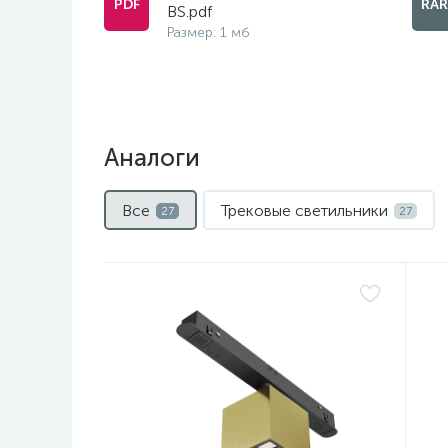
BS.pdf
Размер: 1 мб
Аналоги
Все
Трековые светильники
27
27
Нет
Н