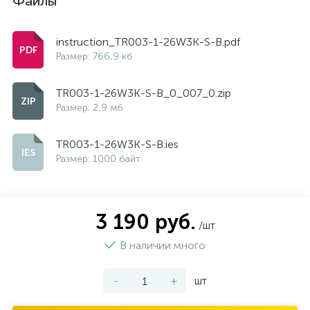
Файлы
instruction_TR003-1-26W3K-S-B.pdf
Размер: 766,9 кб
TR003-1-26W3K-S-B_0_007_0.zip
Размер: 2,9 мб
TR003-1-26W3K-S-B.ies
Размер: 1000 байт
3 190 руб.
/шт
В наличии много
-
+
шт