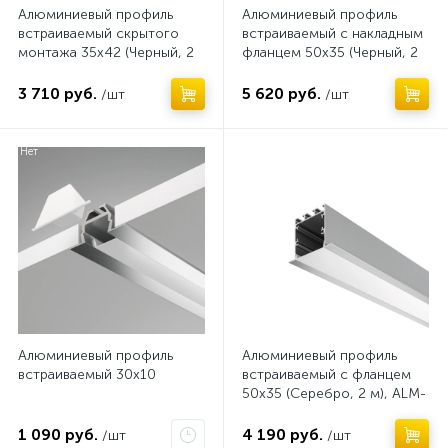
Алюминиевый профиль
Алюминиевый профиль
встраиваемый скрытого
встраиваемый с накладным
монтажа 35x42 (Черный, 2
фланцем 50x35 (Черный, 2
м), ALM-3542-B-2M 632015
м), ALM-5035T-B-2M
632012
3 710 руб.
5 620 руб.
/шт
/шт
Нет
Нет
Алюминиевый профиль
Алюминиевый профиль
встраиваемый 30x10
встраиваемый с фланцем
50x35 (Серебро, 2 м), ALM-
5035-S-2M
1 090 руб.
4 190 руб.
/шт
/шт