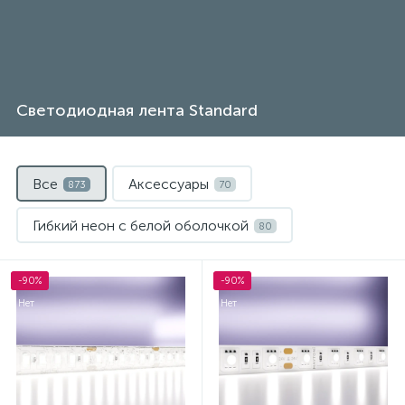
Светодиодная лента Standard
Все
Аксессуары
873
70
Гибкий неон с белой оболочкой
80
Источник напряжения
122
-90%
-90%
Нет
Нет
Комплектующие для профиля
125
Профили Maytoni
132
Светодиодные ленты Maytoni
344