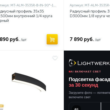
тикул:
MT-ALM-3535R-B-IN-90°-1.5M
Артикул:
MT-ALM-3535R
диусный профиль 35x35
Радиусный профиль 3
500мм внутренний 1/4 круга
D3000мм 1/8 круга ч
рный
 890 руб.
7 890 руб.
/шт
/шт
ет
AI ВКЛЮЧАЕТ СВЕТ
Подсветка фаса
за 30 секунд
Загрузите фото — потяните
включите свет
ПОСЛЕ
ДО