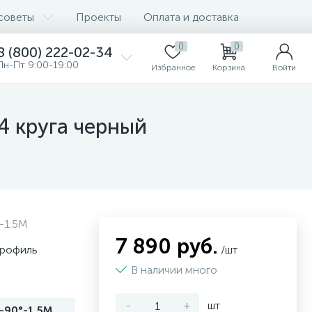
советы
Проекты
Оплата и доставка
0
0
8 (800) 222-02-34
Пн-Пт 9:00-19:00
Избранное
Корзина
Войти
4 круга черный
-1.5M
7 890 руб.
профиль
/шт
В наличии много
-
+
шт
-90°-1.5M