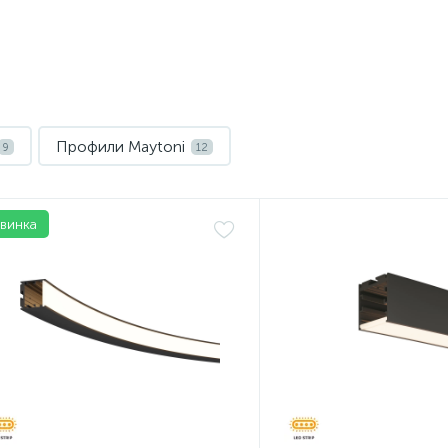
Профили Maytoni
9
12
винка
Нет