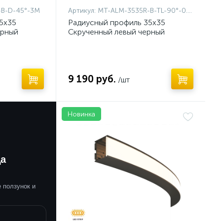
-B-D-45°-3M
Артикул:
MT-ALM-3535R-B-TL-90°-0.4M
5x35
Радиусный профиль 35x35
ерный
Скрученный левый черный
9 190 руб.
/шт
Новинка
да
 ползунок и