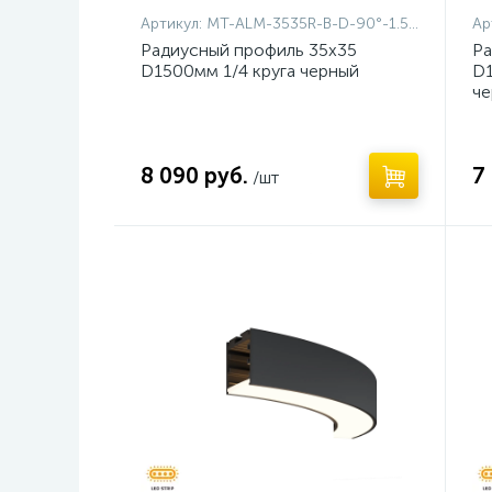
Артикул:
MT-ALM-3535R-B-D-90°-1.5M
Ар
Радиусный профиль 35x35
Ра
D1500мм 1/4 круга черный
D1
че
8 090 руб.
7
/шт
Нет
Н