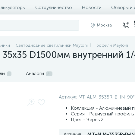
алькуляторы
Сотрудничество
Новости
Обзоры и 
Москва
ьники
Светодиодные светильники Maytoni
Профили Maytoni
 35x35 D1500мм внутренний 1/
лы
Аналоги
1
21
Артикул:
MT-ALM-3535R-B-IN-90°
Коллекция - Алюминиевый 
Серия - Радиусный профиль
Цвет - Черный
Артикул
MT-ALM-3535R-B-IN