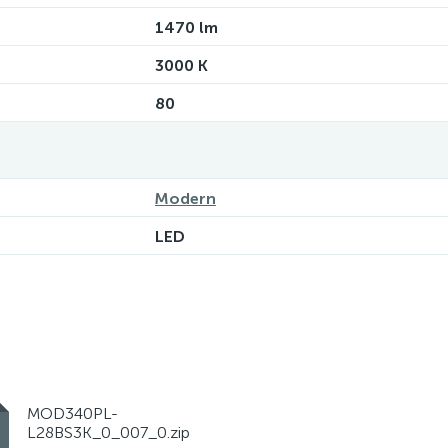
1470 lm
3000 K
80
Modern
LED
MOD340PL-
L28BS3K_0_007_0.zip