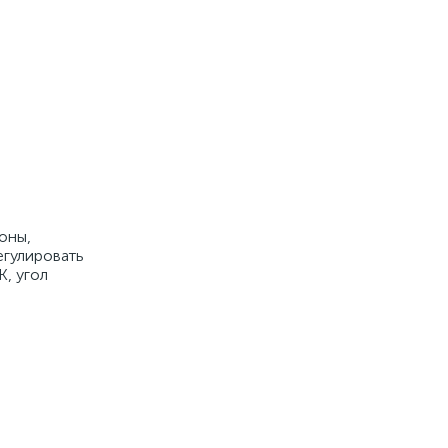
оны,
егулировать
, угол