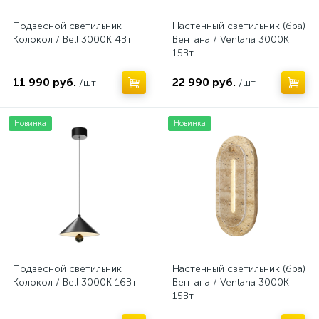
Потолочные светильники Maytoni
112
Подвесной светильник
Настенный светильник (бра)
Колокол / Bell 3000К 4Вт
Вентана / Ventana 3000К
Споты
Споты
15Вт
3
1
11 990 руб.
22 990 руб.
/шт
/шт
Торшеры и напольные светильники
9
Новинка
Новинка
Подвесной светильник
Настенный светильник (бра)
Колокол / Bell 3000К 16Вт
Вентана / Ventana 3000К
15Вт