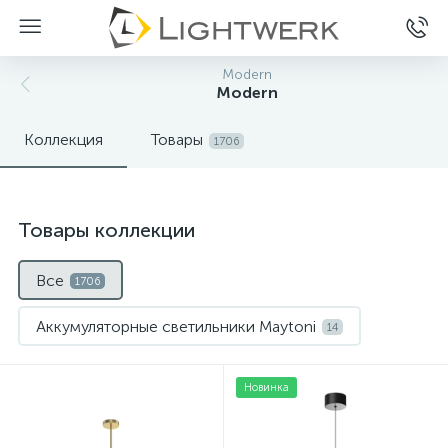
Modern
Modern
Коллекция
Товары
1706
Товары коллекции
Все
1706
Аккумуляторные светильники Maytoni
14
Аксессуары, крепления и управление светом
20
Нет
Новинка
Люстры
Люстры на штанге
28
1