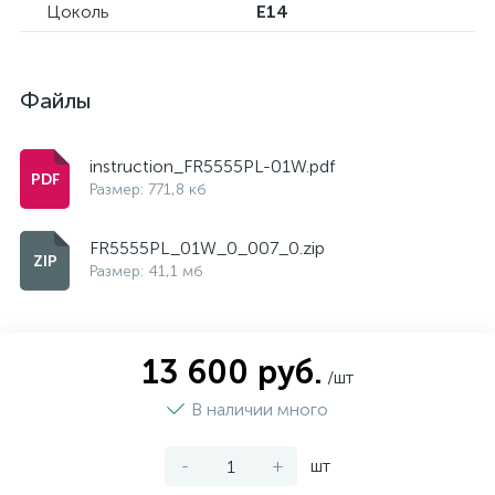
Цоколь
E14
Файлы
instruction_FR5555PL-01W.pdf
Размер: 771,8 кб
FR5555PL_01W_0_007_0.zip
Размер: 41,1 мб
13 600 руб.
/шт
В наличии много
-
+
шт