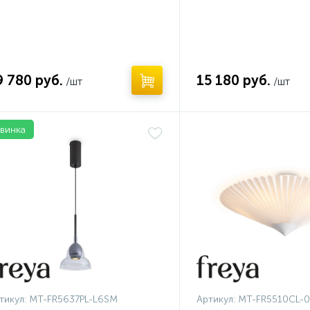
9 780 руб.
15 180 руб.
/шт
/шт
винка
Нет
тикул:
MT-FR5637PL-L6SM
Артикул:
MT-FR5510CL-