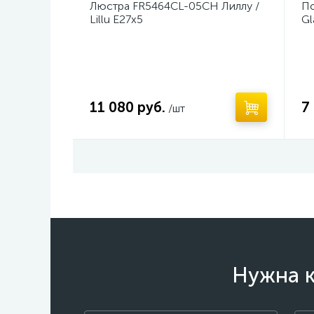
Люстра FR5464CL-05CH Лиллу /
По
Lillu E27x5
Gl
11 080 руб.
7
/шт
Нужна к