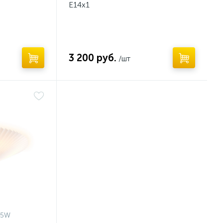
E14x1
3 200 руб.
/шт
05W