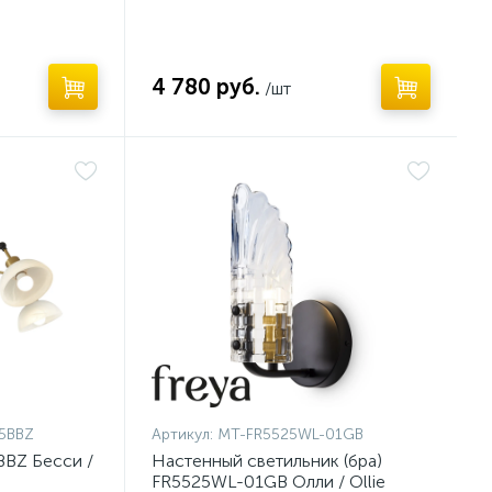
4 780 руб.
/шт
Нет
5BBZ
Артикул:
MT-FR5525WL-01GB
BZ Бесси /
Настенный светильник (бра)
FR5525WL-01GB Олли / Ollie