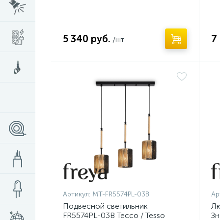
5 340 руб.
7
/шт
Нет
Н
Артикул:
MT-FR5574PL-03B
Ар
Подвесной светильник
Л
FR5574PL-03B Тессо / Tesso
Зн