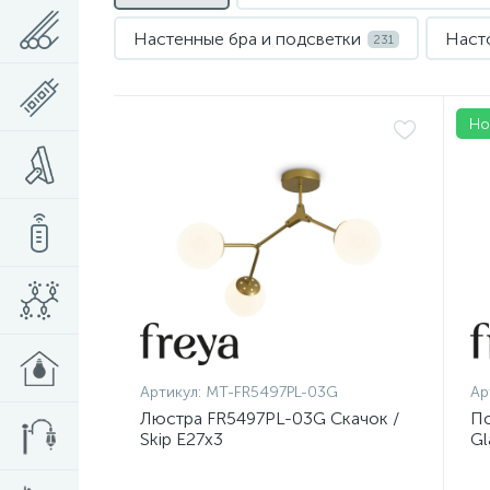
Настенные бра и подсветки
Наст
231
Потолочные светильники Maytoni
100
Но
Нет
Артикул:
MT-FR5497PL-03G
Ар
Люстра FR5497PL-03G Скачок /
По
Skip E27x3
Gl