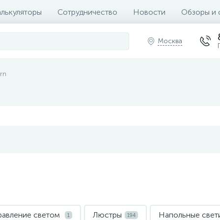
алькуляторы
Сотрудничество
Новости
Обзоры и 
Москва
rn
правление светом
Люстры
Напольные свет
1
194