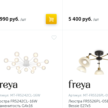
 990 руб.
5 400 руб.
/шт
/шт
ет
Нет
тикул:
MT-FR5242CL-16W
Артикул:
MT-FR5526PL-0
юстра FR5242CL-16W
Люстра FR5526PL-05B
аменитость G4x16
Bessie E27x5