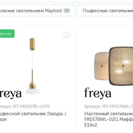
ольные светильники Maytoni
Подвесные светильник
47
винка
Нет
тикул:
MT-FR5637PL-L6TR
Артикул:
MT-FR5578WL-
двесной светильник Глазурь /
Настенный светильник
aze
FR5578WL-02G Маффл 
E14x2