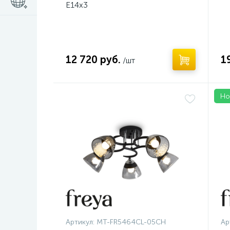
E14x3
12 720 руб.
1
/шт
Но
Нет
Артикул:
MT-FR5464CL-05CH
Ар