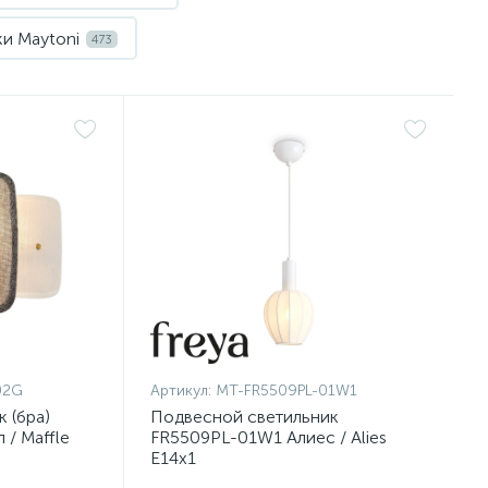
и Maytoni
473
Нет
02G
Артикул:
MT-FR5509PL-01W1
 (бра)
Подвесной светильник
/ Maffle
FR5509PL-01W1 Алиес / Alies
E14x1