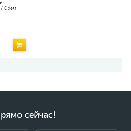
ик
/ Odett
прямо сейчас!