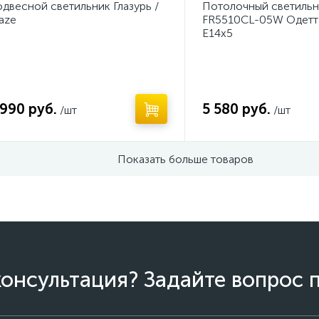
двесной светильник Глазурь /
Потолочный светильн
aze
FR5510CL-05W Одетт 
E14x5
 990 руб.
5 580 руб.
/шт
/шт
Показать больше товаров
онсультация? Задайте вопрос 