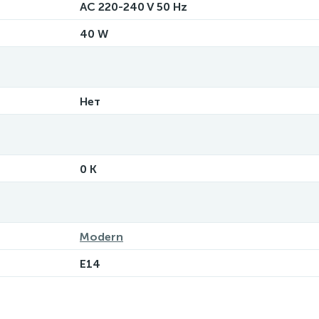
AC 220-240 V 50 Hz
40 W
Нет
0 K
Modern
E14