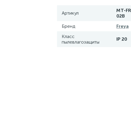
MT-FR
Артикул
02B
Бренд
Freya
Класс
IP 20
пылевлагозащиты