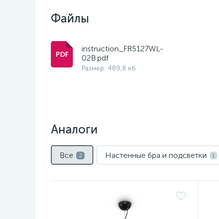
Файлы
instruction_FR5127WL-
02B.pdf
Размер: 489,8 кб
Аналоги
Все
Настенные бра и подсветки
2
1
Нет
Н