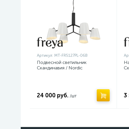
Артикул:
MT-FR5127PL-06B
Ар
Подвесной светильник
На
Скандинавия / Nordic
Ск
24 000 руб.
3
/шт