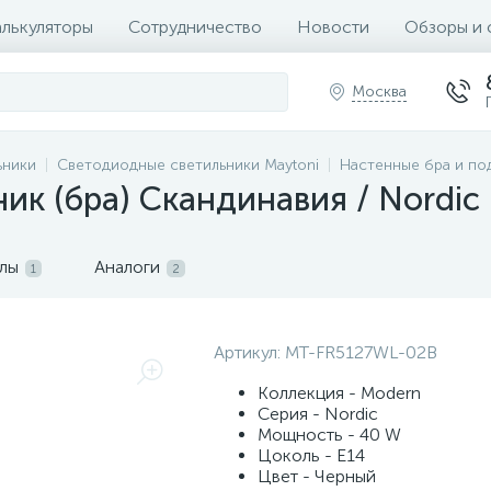
алькуляторы
Сотрудничество
Новости
Обзоры и 
Москва
ьники
Светодиодные светильники Maytoni
Настенные бра и по
ик (бра) Скандинавия / Nordic
лы
Аналоги
1
2
Артикул:
MT-FR5127WL-02B
Коллекция - Modern
Серия - Nordic
Мощность - 40 W
Цоколь - E14
Цвет - Черный