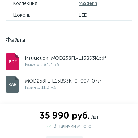
Коллекция
Modern
Цоколь
LED
Файлы
instruction_MOD258FL-L15BS3K.pdf
Размер: 584,4 кб
MOD258FL-L15BS3K_0_007_0.rar
Размер: 11,3 мб
35 990 руб.
/шт
В наличии много