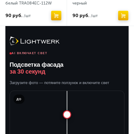
белый TRA084EC-112W
черный
90 руб.
90 руб.
/шт
/шт
AI ВКЛЮЧАЕТ СВЕТ
Подсветка фасада
за 30 секунд
Загрузите фото — потяните ползунок и включите свет
ЛЕ
ДО