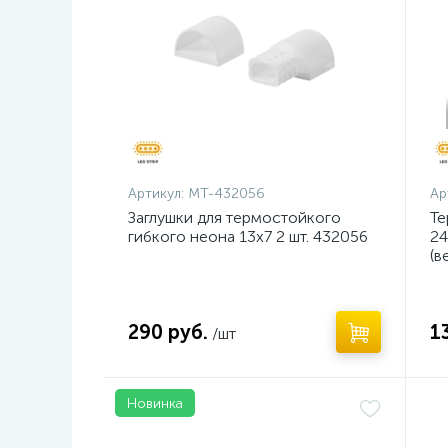
Артикул:
MT-432056
Ар
Заглушки для термостойкого
Те
гибкого неона 13х7 2 шт. 432056
24
(в
290 руб.
1
/шт
Новинка
Н