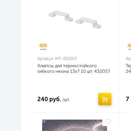
Артикул:
MT-432057
Ар
Клипсы для термостойкого
Те
гибкого неона 13х7 10 шт. 432057
24
240 руб.
7
/шт
Нет
Н