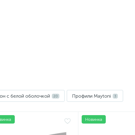
еон с белой оболочкой
Профили Maytoni
20
3
винка
Новинка