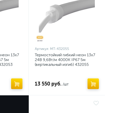
Артикул:
MT-432055
 неон 13х7
Термостойкий гибкий неон 13х7
67 5м
24В 9,6Вт/м 4000K IP67 5м
 432053
(вертикальный изгиб) 432055
13 550 руб.
/шт
Нет