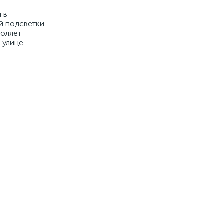
 в
ой подсветки
воляет
 улице.