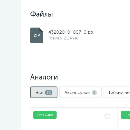
Файлы
432020_0_007_0.zip
Размер: 21,4 мб
Аналоги
Все
Аксессуары
Гибкий н
32
9
Новинка
Но