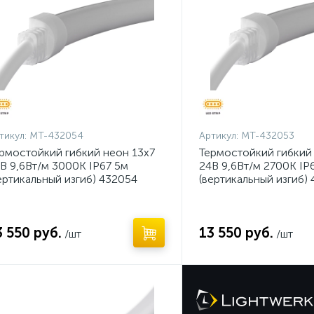
тикул:
MT-432054
Артикул:
MT-432053
рмостойкий гибкий неон 13х7
Термостойкий гибкий
В 9,6Вт/м 3000K IP67 5м
24В 9,6Вт/м 2700K IP
ертикальный изгиб) 432054
(вертикальный изгиб)
3 550 руб.
13 550 руб.
/шт
/шт
ет