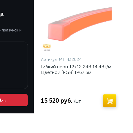
да
 ползунок и
Артикул:
MT-432024
Гибкий неон 12х12 24В 14,4Вт/м
Цветной (RGB) IP67 5м
15 520 руб.
ТЬ
→
/шт