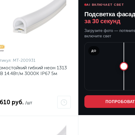
AI ВКЛЮЧАЕТ СВЕТ
Подсветка фаса
за 30 секунд
Загрузите фото — потяните
включите свет
ПОСЛЕ
ДО
тикул:
MT-200931
рмостойкий гибкий неон 1313
В 14.4Вт/м 3000K IP67 5м
 610 руб.
ПОПРОБОВА
/шт
ет