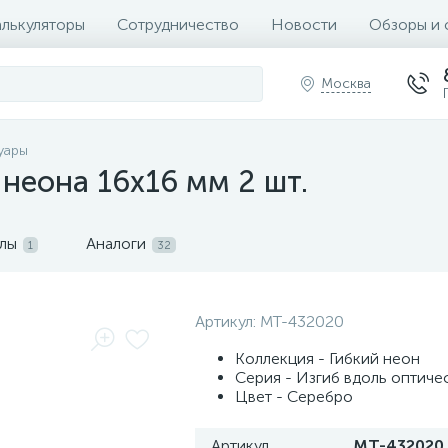
алькуляторы
Сотрудничество
Новости
Обзоры и 
Москва
уары
 неона 16х16 мм 2 шт.
лы
Аналоги
1
32
Артикул:
MT-432020
Коллекция - Гибкий неон
Серия - Изгиб вдоль оптиче
Цвет - Серебро
Артикул
MT-432020