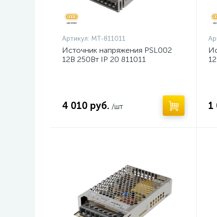
Артикул:
MT-811011
Ар
Источник напряжения PSL002
Ис
12В 250Вт IP 20 811011
12
4 010 руб.
1
/шт
Нет
Н