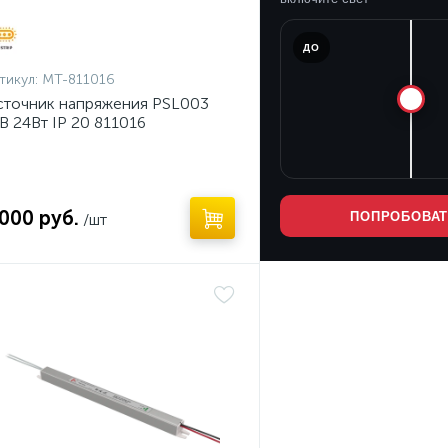
ПОСЛЕ
ДО
тикул:
MT-811016
точник напряжения PSL003
В 24Вт IP 20 811016
 000 руб.
ПОПРОБОВА
/шт
ет