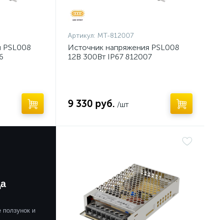
Артикул:
MT-812007
я PSL008
Источник напряжения PSL008
6
12В 300Вт IP67 812007
9 330 руб.
/шт
Нет
да
 ползунок и