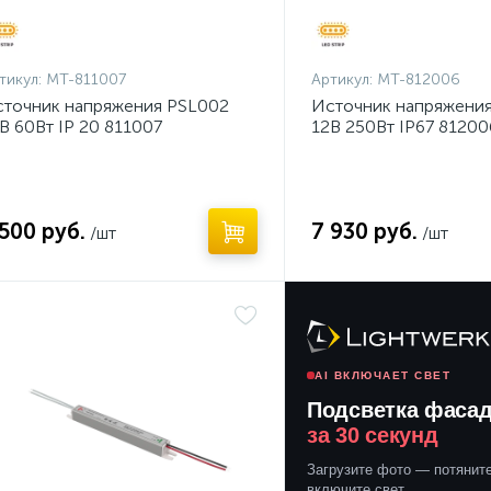
тикул:
MT-811007
Артикул:
MT-812006
точник напряжения PSL002
Источник напряжени
В 60Вт IP 20 811007
12В 250Вт IP67 81200
 500 руб.
7 930 руб.
/шт
/шт
ет
AI ВКЛЮЧАЕТ СВЕТ
Подсветка фаса
за 30 секунд
Загрузите фото — потяните
включите свет