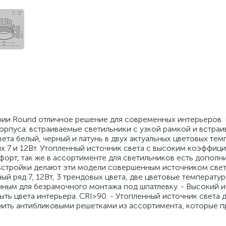
рии Round отличное решение для современных интерьеров
корпуса: встраиваемые светильники с узкой рамкой и встра
ета белый, черный и латунь в двух актуальных цветовых тем
х 7 и 12Вт. Утопленный источник света с высоким коэффиц
орт, так же в ассортименте для светильников есть дополн
встройки делают эти модели совершенным источником свет
 ряд 7, 12Вт, 3 трендовых цвета, две цветовые температуры
нным для безрамочного монтажа под шпатлевку. - Высокий 
ть цвета интерьера. CRI>90. - Утопленный источник света 
нить антибликовыми решетками из ассортимента, которые 