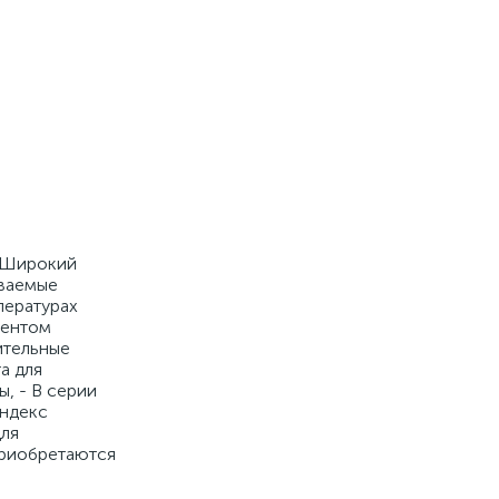
. Широкий
иваемые
пературах
иентом
ительные
а для
, - В серии
индекс
для
приобретаются