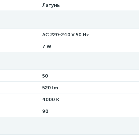
Латунь
AC 220-240 V 50 Hz
7 W
50
520 lm
4000 K
90