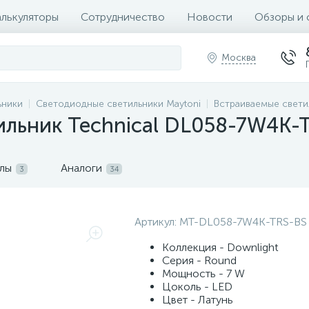
алькуляторы
Сотрудничество
Новости
Обзоры и 
Москва
ьники
Светодиодные светильники Maytoni
Встраиваемые свети
ильник Technical DL058-7W4K-
лы
Аналоги
3
34
Артикул:
MT-DL058-7W4K-TRS-BS
Коллекция - Downlight
Серия - Round
Мощность - 7 W
Цоколь - LED
Цвет - Латунь