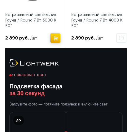
Встраиваемый светильник
Встраиваемый светильник
Раунд / Round 7 Вт 3000 К
Раунд / Round 7 Вт 4000 К
50°
50°
2 890 руб.
2 890 руб.
/шт
/шт
AI ВКЛЮЧАЕТ СВЕТ
Подсветка фасада
за 30 секунд
Загрузите фото — потяните ползунок и включите свет
ЛЕ
ДО