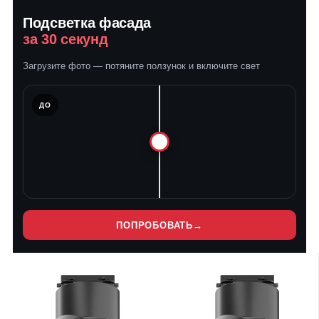
Подсветка фасада
за 30 секунд
Загрузите фото — потяните ползунок и включите свет
ЛЕ
ДО
ПОПРОБОВАТЬ
→
Нет
Нет