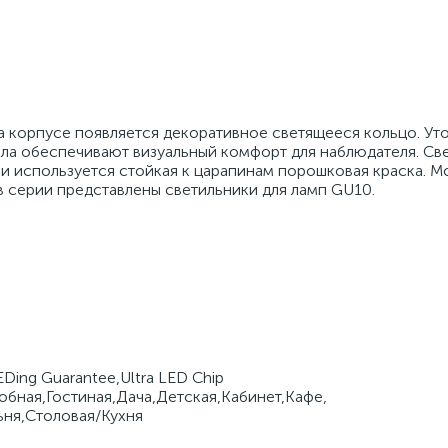
 на корпусе появляется декоративное светящееся кольцо. У
екла обеспечивают визуальный комфорт для наблюдателя. Св
и используется стойкая к царапинам порошковая краска. М
в серии представлены светильники для ламп GU10.
Ding Guarantee,Ultra LED Chip
обная,Гостиная,Дача,Детская,Кабинет,Кафе,
ня,Столовая/Кухня