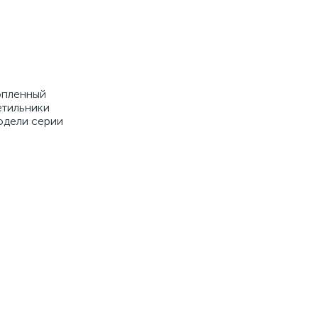
топленный
етильники
одели серии