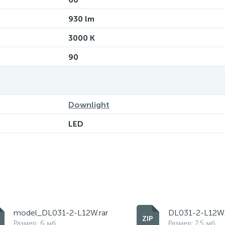
930 lm
3000 K
90
Downlight
LED
model_DL031-2-L12W.rar
DL031-2-L12W
Размер: 6 мб
Размер: 7,5 мб