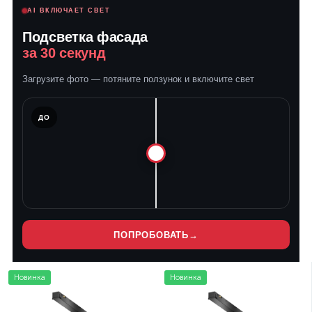
AI ВКЛЮЧАЕТ СВЕТ
Подсветка фасада
за 30 секунд
Загрузите фото — потяните ползунок и включите свет
ЛЕ
ДО
ПОПРОБОВАТЬ
→
Новинка
Новинка