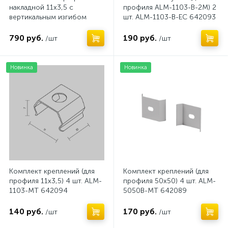
накладной 11x3,5 с
профиля ALM-1103-B-2M) 2
вертикальным изгибом
шт. ALM-1103-B-EC 642093
(Серебро, 2 м), ALM-1103-
S-2M 631017
790 руб.
190 руб.
/шт
/шт
Новинка
Новинка
Комплект креплений (для
Комплект креплений (для
профиля 11x3,5) 4 шт. ALM-
профиля 50x50) 4 шт. ALM-
1103-MT 642094
5050B-MT 642089
140 руб.
170 руб.
/шт
/шт