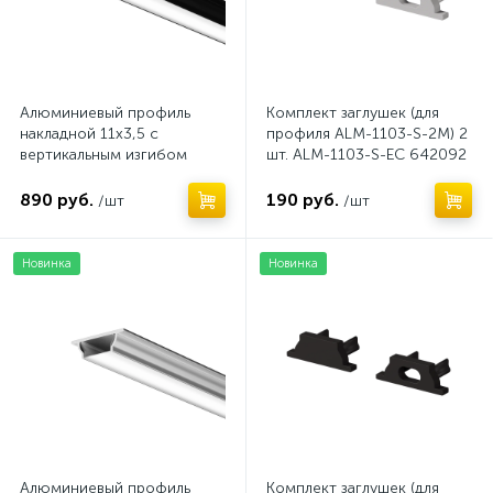
Алюминиевый профиль
Комплект заглушек (для
накладной 11x3,5 с
профиля ALM-1103-S-2M) 2
вертикальным изгибом
шт. ALM-1103-S-EC 642092
(Черный, 2 м), ALM-1103-B-
2M 631018
890 руб.
190 руб.
/шт
/шт
Новинка
Новинка
Алюминиевый профиль
Комплект заглушек (для