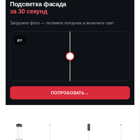
Подсветка фасада
за 30 секунд
Загрузите фото — потяните ползунок и включите свет
ЛЕ
ДО
ПОПРОБОВАТЬ
→
Нет
Нет