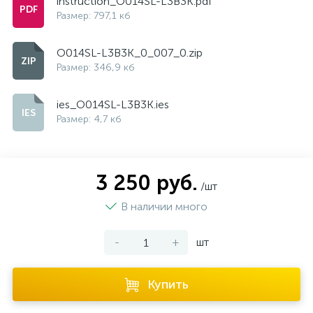
instruction_O014SL-L3B3K.pdf
Размер: 797,1 кб
O014SL-L3B3K_0_007_0.zip
Размер: 346,9 кб
ies_O014SL-L3B3K.ies
Размер: 4,7 кб
3 250 руб.
/шт
В наличии много
-
+
шт
Купить