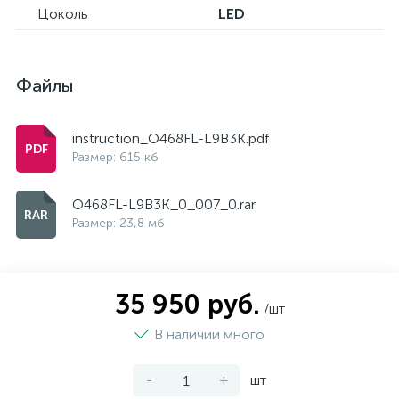
Цоколь
LED
Файлы
instruction_O468FL-L9B3K.pdf
Размер: 615 кб
O468FL-L9B3K_0_007_0.rar
Размер: 23,8 мб
35 950 руб.
/шт
В наличии много
-
+
шт