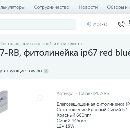
алькуляторы
Сотрудничество
Новости
Обзоры и 
Москва
Светодиодные фитолинейки и фитоленты
P67-RB, фитолинейка ip67 red blu
утствующие товары
6
Артикул:
Fitoline-IP67-RB
Влагозащищенная фитолинейка I
Соотношение Красный:Синий 5:1
Красный 660nm
Синий 445nm
12V 18W