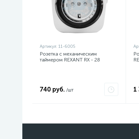
Артикул:
11-6005
Ар
Розетка с механическим
Ро
таймером REXANT RX - 28
RE
740 руб.
1
/шт