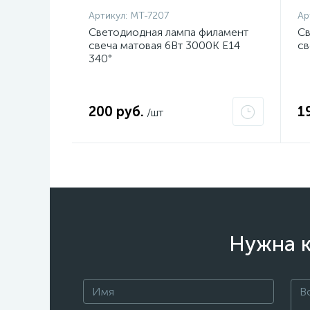
Артикул:
MT-7207
Ар
Светодиодная лампа филамент
Св
свеча матовая 6Вт 3000K E14
св
340°
200 руб.
1
/шт
Нужна к