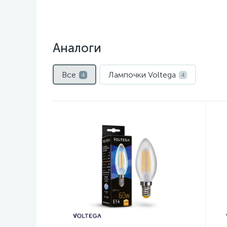
Аналоги
Все
Лампочки Voltega
4
4
Нет
Н