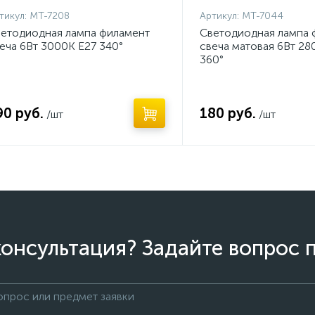
тикул:
MT-7208
Артикул:
MT-7044
етодиодная лампа филамент
Светодиодная лампа 
еча 6Вт 3000K E27 340°
свеча матовая 6Вт 28
360°
90 руб.
180 руб.
/шт
/шт
онсультация? Задайте вопрос 