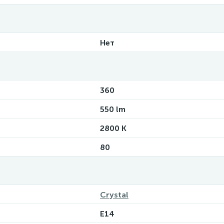
Нет
360
550 lm
2800 K
80
Crystal
E14