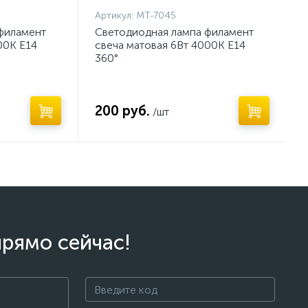
Артикул:
MT-7045
филамент
Светодиодная лампа филамент
00K E14
свеча матовая 6Вт 4000K E14
360°
200 руб.
/шт
прямо сейчас!