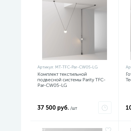
Артикул:
MT-TFC-Par-CW05-LG
Ар
Комплект текстильной
Го
подвесной системы Parity TFC-
Te
Par-CW05-LG
37 500 руб.
1
/шт
Нет
Н