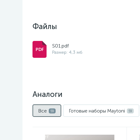
Файлы
S01.pdf
Размер: 4,3 мб
Аналоги
Все
Готовые наборы Maytoni
59
59
Нет
Н