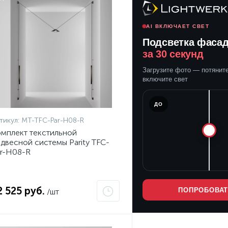
AI ВКЛЮЧАЕТ СВЕТ
Подсветка фаса
за 30 секунд
Загрузите фото — потяните
включите свет
ПОСЛЕ
ДО
тикул:
MT-TFC-Par-H08-R
мплект текстильной
двесной системы Parity TFC-
r-H08-R
2 525 руб.
ПОПРОБОВА
/шт