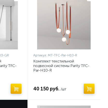
03-GR
Артикул:
MT-TFC-Par-H10-R
й
Комплект текстильной
rity TFC-
подвесной системы Parity TFC-
Par-H10-R
40 150 руб.
/шт
Нет