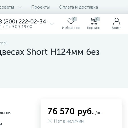
советы
Проекты
Оплата и доставка
0
0
8 (800) 222-02-34
Пн-Пт 9:00-19:00
Избранное
Корзина
Войти
toni
двесах Short H124мм без
76 570 руб.
льная
/шт
Нет в наличии
и