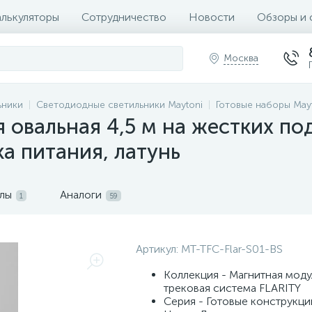
алькуляторы
Сотрудничество
Новости
Обзоры и 
Москва
ьники
Светодиодные светильники Maytoni
Готовые наборы May
я овальная 4,5 м на жестких по
ка питания, латунь
лы
Аналоги
1
59
Артикул:
MT-TFC-Flar-S01-BS
Коллекция - Магнитная моду
трековая система FLARITY
Серия - Готовые конструкци