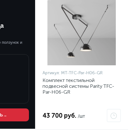
да
 ползунок и
Артикул:
MT-TFC-Par-H06-GR
Комплект текстильной
подвесной системы Parity TFC-
Par-H06-GR
43 700 руб.
ТЬ
→
/шт