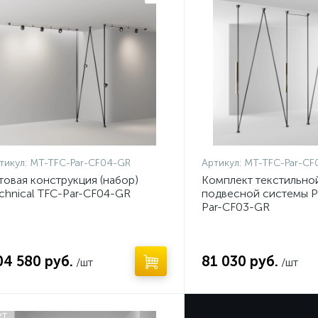
тикул:
MT-TFC-Par-CF04-GR
Артикул:
MT-TFC-Par-CF
товая конструкция (набор)
Комплект текстильно
chnical TFC-Par-CF04-GR
подвесной системы Pa
Par-CF03-GR
04 580 руб.
81 030 руб.
/шт
/шт
ет