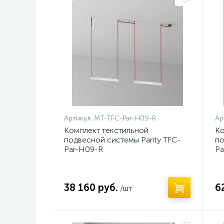
Артикул:
MT-TFC-Par-H09-R
Ар
Комплект текстильной
Ко
подвесной системы Parity TFC-
по
Par-H09-R
Pa
38 160 руб.
6
/шт