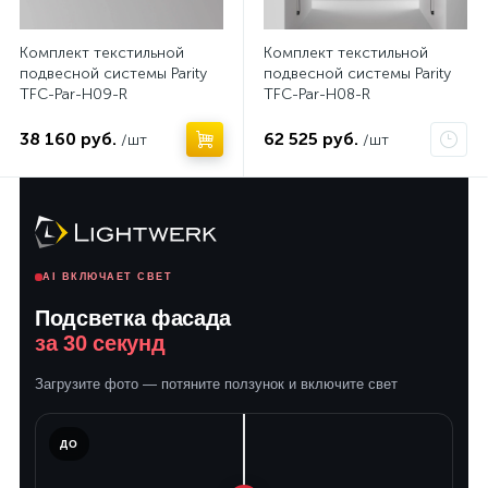
Комплект текстильной
Комплект текстильной
подвесной системы Parity
подвесной системы Parity
TFC-Par-H09-R
TFC-Par-H08-R
38 160 руб.
62 525 руб.
/шт
/шт
AI ВКЛЮЧАЕТ СВЕТ
Подсветка фасада
за 30 секунд
Загрузите фото — потяните ползунок и включите свет
ЛЕ
ДО