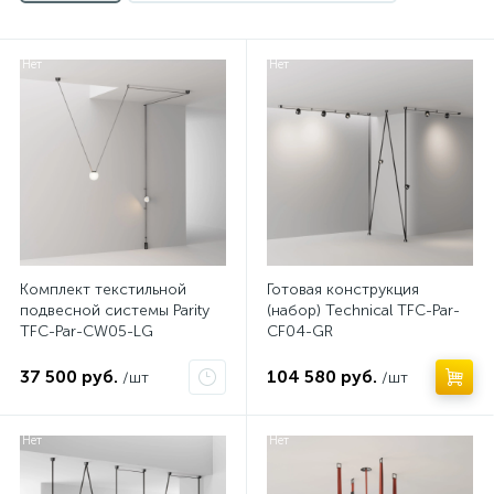
Нет
Нет
Комплект текстильной
Готовая конструкция
подвесной системы Parity
(набор) Technical TFC-Par-
TFC-Par-CW05-LG
CF04-GR
37 500 руб.
104 580 руб.
/шт
/шт
Нет
Нет