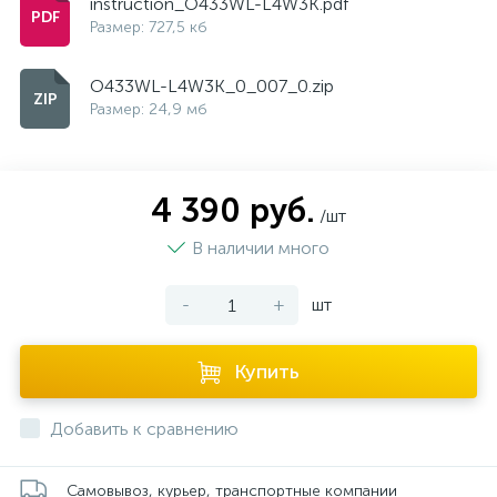
instruction_O433WL-L4W3K.pdf
Размер: 727,5 кб
O433WL-L4W3K_0_007_0.zip
Размер: 24,9 мб
4 390 руб.
/шт
В наличии много
-
+
шт
Купить
Добавить к сравнению
Самовывоз, курьер, транспортные компании