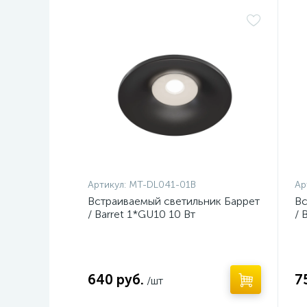
Нет
Н
Артикул:
MT-DL041-01B
Ар
Встраиваемый светильник Баррет
Вс
/ Barret 1*GU10 10 Вт
/ 
640 руб.
7
/шт