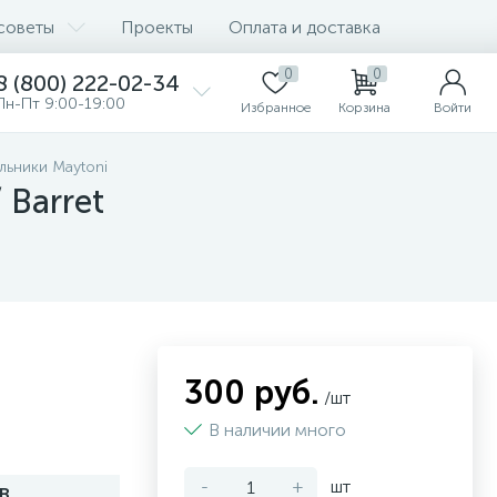
советы
Проекты
Оплата и доставка
0
0
8 (800) 222-02-34
Пн-Пт 9:00-19:00
Избранное
Корзина
Войти
льники Maytoni
 Barret
300 руб.
/шт
В наличии много
-
+
шт
B