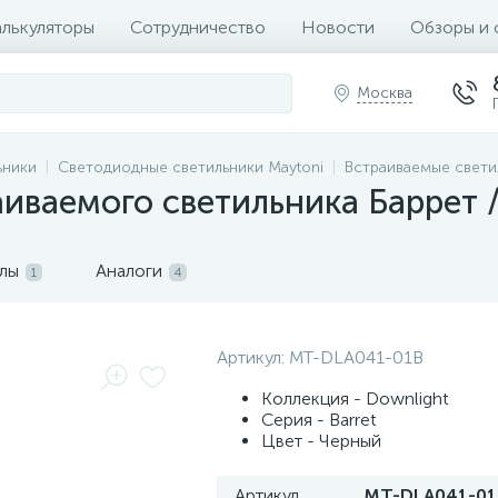
алькуляторы
Сотрудничество
Новости
Обзоры и 
Москва
ьники
Светодиодные светильники Maytoni
Встраиваемые свети
иваемого светильника Баррет /
лы
Аналоги
1
4
Артикул:
MT-DLA041-01B
Коллекция - Downlight
Серия - Barret
Цвет - Черный
Артикул
MT-DLA041-01