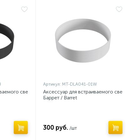
Нет
B
Артикул:
MT-DLA041-01W
иваемого светильника
Аксессуар для встраиваемого светильни
Баррет / Barret
300 руб.
/шт