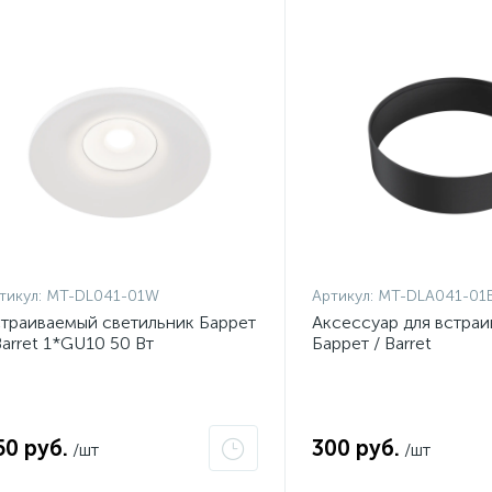
ет
Нет
тикул:
MT-DL041-01W
Артикул:
MT-DLA041-01
траиваемый светильник Баррет
Аксессуар для встра
Barret 1*GU10 50 Вт
Баррет / Barret
50 руб.
300 руб.
/шт
/шт