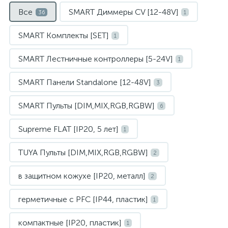
Все
SMART Диммеры CV [12-48V]
36
1
SMART Комплекты [SET]
1
SMART Лестничные контроллеры [5-24V]
1
SMART Панели Standalone [12-48V]
3
SMART Пульты [DIM,MIX,RGB,RGBW]
6
Supreme FLAT [IP20, 5 лет]
1
TUYA Пульты [DIM,MIX,RGB,RGBW]
2
в защитном кожухе [IP20, металл]
2
герметичные с PFC [IP44, пластик]
1
компактные [IP20, пластик]
1